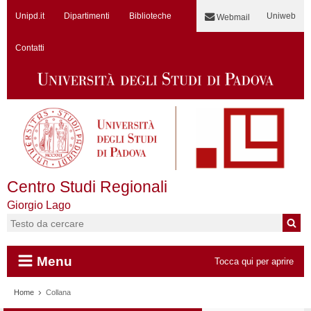
Unipd.it
Dipartimenti
Biblioteche
Uniweb
Webmail
Contatti
Centro Studi Regionali
Giorgio Lago
Cerca:
Menu
Tocca qui per aprire
Vai al contenuto
Home
Collana