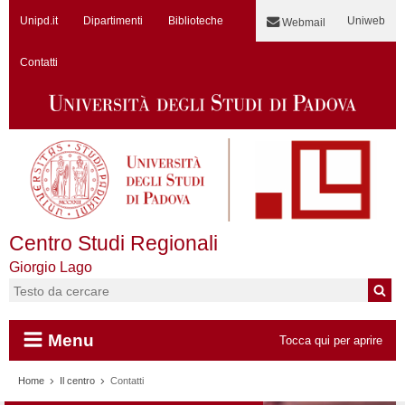
Unipd.it
Dipartimenti
Biblioteche
Uniweb
Webmail
Contatti
Centro Studi Regionali
Giorgio Lago
Cerca:
Menu
Tocca qui per aprire
Vai al contenuto
Home
Il centro
Contatti