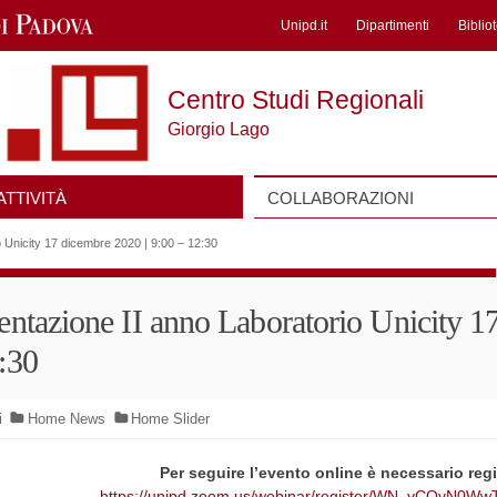
Unipd.it
Dipartimenti
Biblio
Centro Studi Regionali
Giorgio Lago
ATTIVITÀ
COLLABORAZIONI
 Unicity 17 dicembre 2020 | 9:00 – 12:30
entazione II anno Laboratorio Unicity 1
:30
i
Home News
Home Slider
Per seguire l’evento online è necessario regis
https://unipd.zoom.us/webinar/register/WN_yCQvN0W