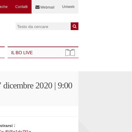
teche
Contatti
Uniweb
Webmail
Cerca:
IL BO LIVE
7 dicembre 2020 | 9:00
trarsi :
wTw-8VSq1doZf1g